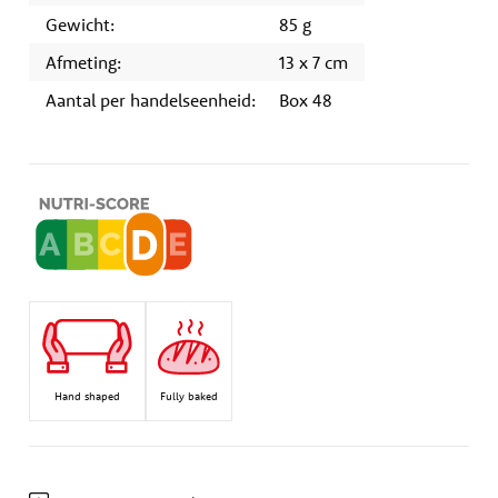
Gewicht:
85 g
Afmeting:
13 x 7 cm
Aantal per handelseenheid:
Box 48
Hand shaped
Fully baked