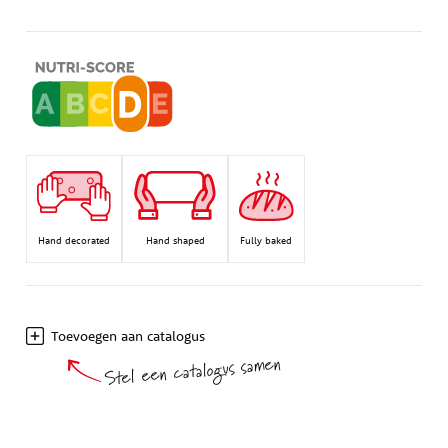
Hand decorated
Hand shaped
Fully baked
Toevoegen aan catalogus
Stel een catalogus samen