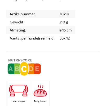
Artikelnummer:
30718
Gewicht:
210 g
Afmeting:
ø 15 cm
Aantal per handelseenheid:
Box 12
Hand shaped
Fully baked